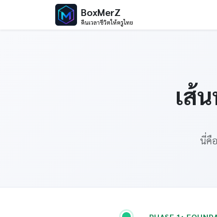
BoxMerZ
คืนเวลาชีวิตให้ครูไทย
เส้
นี่ค
PHASE 1: FOUND