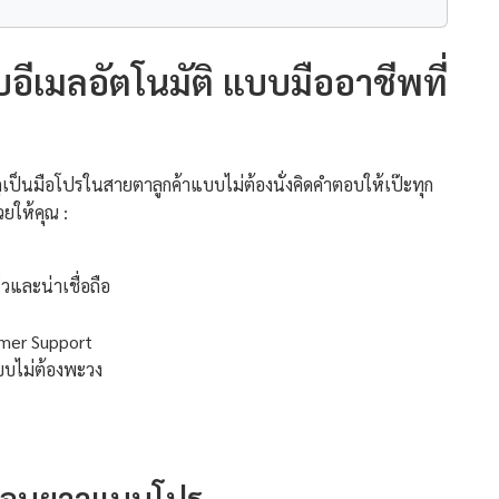
บอีเมลอัตโนมัติ แบบมืออาชีพที่
ูเป็นมือโปรในสายตาลูกค้าแบบไม่ต้องนั่งคิดคำตอบให้เป๊ะทุก
วยให้คุณ :
วและน่าเชื่อถือ
omer Support
แบบไม่ต้องพะวง
ให้ตอบยาวแบบโปร