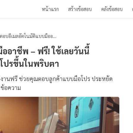
หน้าแรก
สร้างข้อสอบ
คลังข้อสอบ
ตโนมัติแบบมืออาชีพ – ฟรี! ใช้เลยวันนี้ ประหยัดเวลา เพิ่มยอดขาย ดูโปรขึ้นในพริบตา
อาชีพ – ฟรี! ใช้เลยวันนี้
ูโปรขึ้นในพริบตา
 ใช้งานฟรี ช่วยคุณตอบลูกค้าแบบมือโปร ประหยัด
ุกข้อความ