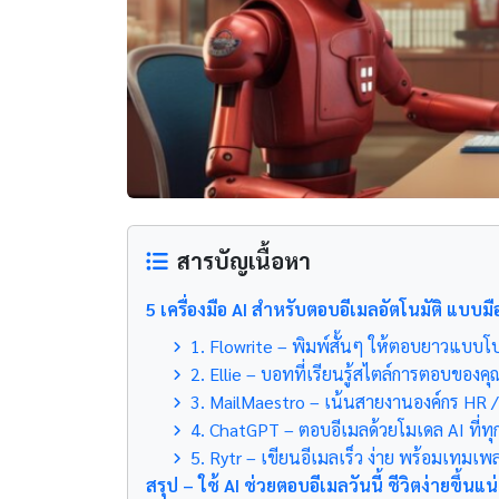
สารบัญเนื้อหา
5 เครื่องมือ AI สำหรับตอบอีเมลอัตโนมัติ แบบมือ
1. Flowrite – พิมพ์สั้นๆ ให้ตอบยาวแบบโ
2. Ellie – บอทที่เรียนรู้สไตล์การตอบของคุ
3. MailMaestro – เน้นสายงานองค์กร HR /
4. ChatGPT – ตอบอีเมลด้วยโมเดล AI ที่ทุกค
5. Rytr – เขียนอีเมลเร็ว ง่าย พร้อมเทมเพ
สรุป – ใช้ AI ช่วยตอบอีเมลวันนี้ ชีวิตง่ายขึ้นแ