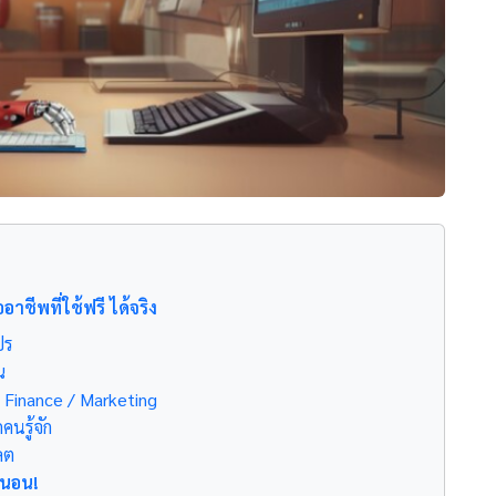
อาชีพที่ใช้ฟรี ได้จริง
ปร
ณ
 Finance / Marketing
นรู้จัก
ลต
น่นอน!