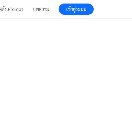
เข้าสู่ระบบ
คลัง Prompt
บทความ