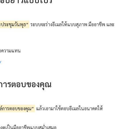
ประชุมวันพุธ”
ระบบจะร่างอีเมลให้แบบสุภาพ มืออาชีพ และ
งข้อความแทน
/
ตล์การตอบของคุณ
ล์การตอบของคุณ”
แล้วเอามาใช้ตอบอีเมลในอนาคตให้
้องดูเป็นมืออาชีพแบบสม่ำเสมอ