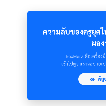
ความลับของครูยุคให
ผลง
BoxMerZ คือเครื่องมื
เข้าไปดูว่าเราจะช่วยเป
พิสู