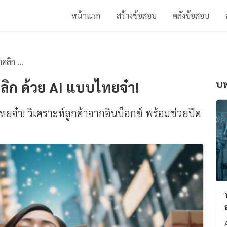
หน้าแรก
สร้างข้อสอบ
คลังข้อสอบ
บไทยจ๋า!
บท
ลิก ด้วย AI แบบไทยจ๋า!
ทยจ๋า! วิเคราะห์ลูกค้าจากอินบ็อกซ์ พร้อมช่วยปิด