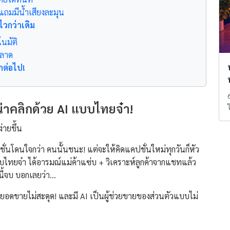
 แถมมีน้ำเสียงละมุน
ไวกว่าเดิม
โนมัติ
ฉลาด
กต่อไป!
่าคลิกด้วย AI แบบไทยจ๋า!
่ายขึ้น
่นโดนใจกว่า คนนั้นชนะ! แต่จะให้คิดแคปชั่นใหม่ทุกวันก็หัว
แบบไทยจ๋า ได้อารมณ์แม่ค้าแซ่บ + วิเคราะห์ลูกค้าจากแชทแล้ว
้จบ บอกเลยว่า...
ย ยอดขายไม่สะดุด! และมี AI เป็นผู้ช่วยขายของส่วนตัวแบบไม่