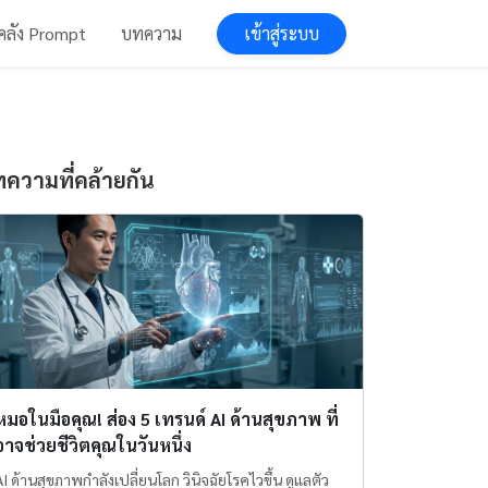
เข้าสู่ระบบ
คลัง Prompt
บทความ
ความที่คล้ายกัน
หมอในมือคุณ! ส่อง 5 เทรนด์ AI ด้านสุขภาพ ที่
อาจช่วยชีวิตคุณในวันหนึ่ง
AI ด้านสุขภาพกำลังเปลี่ยนโลก วินิจฉัยโรคไวขึ้น ดูแลตัว