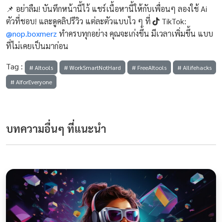
📌 อย่าลืม! บันทึกหน้านี้ไว้ แชร์เนื้อหานี้ให้กับเพื่อนๆ ลองใช้ Ai
ตัวที่ชอบ! และดูคลิปรีวิว แต่ละตัวแบบไว ๆ ที่
TikTok:
@nop.boxmerz
ทำครบทุกอย่าง คุณจะเก่งขึ้น มีเวลาเพิ่มขึ้น แบบ
ที่ไม่เคยเป็นมาก่อน
Tag :
# AItools
# WorkSmartNotHard
# FreeAItools
# AIlifehacks
# AIforEveryone
บทความอื่นๆ ที่แนะนำ