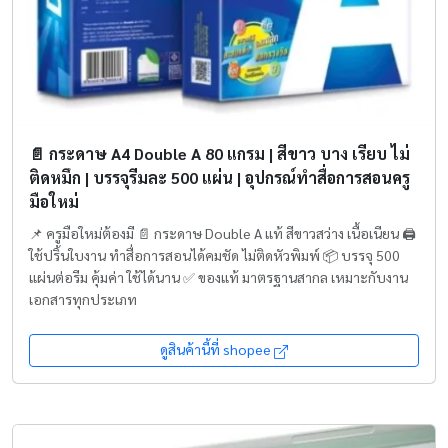
📄 กระดาษ A4 Double A 80 แกรม | สีขาว บาง เรียบ ไม่
ติดหมึก | บรรจุรีมละ 500 แผ่น | อุปกรณ์ทำสื่อการสอนครู
มือใหม่
📌 ครูมือใหม่ต้องมี 📄 กระดาษ Double A แท้ สีขาวสว่าง เนื้อเนียน 🖨️
ใช้ปริ้นใบงาน ทำสื่อการสอนได้คมชัด ไม่ติดหัวพิมพ์ 📦 บรรจุ 500
แผ่นต่อรีม คุ้มค่า ใช้ได้นาน ✅ ของแท้ มาตรฐานสากล เหมาะกับงาน
เอกสารทุกประเภท
ดูสินค้านี้ที่ shopee