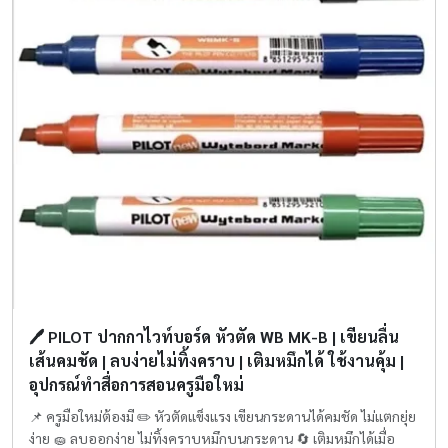
🖊️ PILOT ปากกาไวท์บอร์ด หัวตัด WB MK-B | เขียนลื่น
เส้นคมชัด | ลบง่ายไม่ทิ้งคราบ | เติมหมึกได้ ใช้งานคุ้ม |
อุปกรณ์ทำสื่อการสอนครูมือใหม่
📌 ครูมือใหม่ต้องมี ✏️ หัวตัดแข็งแรง เขียนกระดานได้คมชัด ไม่แตกยุ่ย
ง่าย 🧽 ลบออกง่าย ไม่ทิ้งคราบหมึกบนกระดาน 🔄 เติมหมึกได้เมื่อ