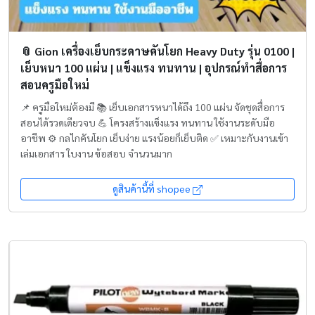
📎 Gion เครื่องเย็บกระดาษคันโยก Heavy Duty รุ่น 0100 |
เย็บหนา 100 แผ่น | แข็งแรง ทนทาน | อุปกรณ์ทำสื่อการ
สอนครูมือใหม่
📌 ครูมือใหม่ต้องมี 📚 เย็บเอกสารหนาได้ถึง 100 แผ่น จัดชุดสื่อการ
สอนได้รวดเดียวจบ 💪 โครงสร้างแข็งแรง ทนทาน ใช้งานระดับมือ
อาชีพ ⚙️ กลไกคันโยก เย็บง่าย แรงน้อยก็เย็บติด ✅ เหมาะกับงานเข้า
เล่มเอกสาร ใบงาน ข้อสอบ จำนวนมาก
ดูสินค้านี้ที่ shopee