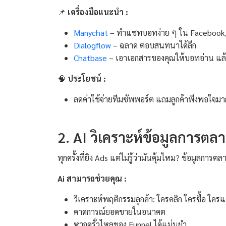
📌
เครื่องมือแนะนำ :
Manychat
– ทำแชทบอทง่าย ๆ ใน Facebook,
Dialogflow
– ฉลาด ตอบสนทนาได้ลึก
Chatbase
– เอาเอกสารของคุณให้บอทอ่าน แล้
🧠
ประโยชน์ :
ลดค่าใช้จ่ายทีมซัพพอร์ต แถมลูกค้าพึงพอใจมา
2. AI วิเคราะห์ข้อมูลการตลา
ทุกครั้งที่ยิง Ads แต่ไม่รู้ว่ามันคุ้มไหม? ข้อมูลการ
Ai สามารถช่วยคุณ :
วิเคราะห์พฤติกรรมลูกค้า: ใครคลิก ใครซื้อ ใครแ
คาดการณ์ยอดขายในอนาคต
หาจุดรั่วไหลของ Funnel ได้แม่นยำ