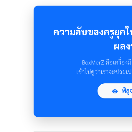
ความลับของครูยุคให
ผลง
BoxMerZ คือเครื่องมื
เข้าไปดูว่าเราจะช่วยเป
พิสู