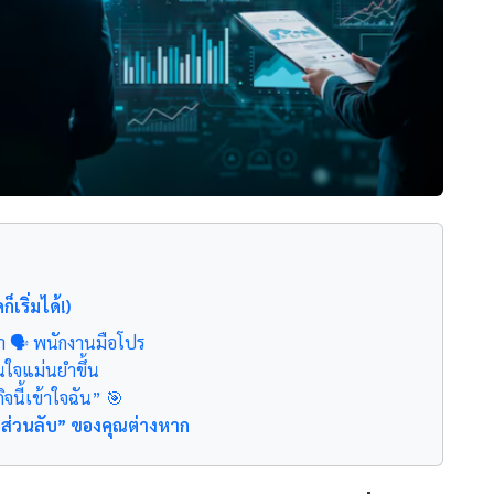
็เริ่มได้!)
่า 🗣️ พนักงานมือโปร
ินใจแม่นยำขึ้น
กิจนี้เข้าใจฉัน” 🎯
ุ้นส่วนลับ” ของคุณต่างหาก