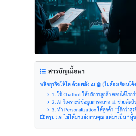
สารบัญเนื้อหา
พลิกธุรกิจให้โต ด้วยพลัง AI 🤖 (ไม่ต้องเขียนโค้ดก
1. ใช้ Chatbot ให้บริการลูกค้า ตอบได้ไวกว
2. AI วิเคราะห์ข้อมูลการตลาด 📊 ช่วยตัดส
3. ทำ Personalization ให้ลูกค้า “รู้สึกว่าธุร
💥 สรุป : AI ไม่ได้มาแย่งงานคุณ แต่มาเป็น “ห