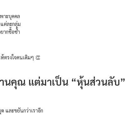
ฉพาะบุคคล
ต่ละกลุ่ม
ยากซื้อซ้ำ
ยให้ตรงใจคนเดิมๆ 👏
งงานคุณ แต่มาเป็น “หุ้นส่วนลับ”
ยุด และขยันกว่าเราอีก