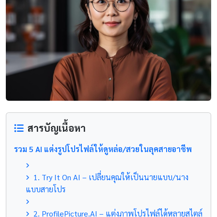
สารบัญเนื้อหา
รวม 5 AI แต่งรูปโปรไฟล์ให้ดูหล่อ/สวยในลุคสายอาชีพ
1. Try It On AI – เปลี่ยนคุณให้เป็นนายแบบ/นาง
แบบสายโปร
2. ProfilePicture.AI – แต่งภาพโปรไฟล์ได้หลายสไตล์